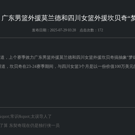
！广东男篮外援莫兰德和四川女篮外援坎贝奇“梦
发布日期：2025-07-29 03:28 点击次数：172
媒报道，上个赛季效力广东男篮外援莫兰德和四川女篮外援坎贝奇搞抽象“梦
，坎贝奇在23-24赛季期间，与四川女篮3个月是以一份价值100万美
uot;常识&quot;太误导人了
说了算 东契奇现在仍是独行侠一员