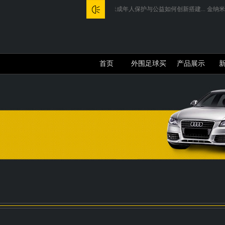
.
我43岁才发现: 听父母的话, 娶到家...
未成年人保护与公益如何创新搭建...
金纳米颗粒
首页
外围足球买
产品展示
号回收介绍